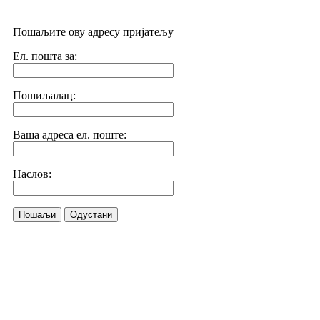
Пошаљите ову адресу пријатељу
Ел. пошта за:
Пошиљалац:
Ваша адреса ел. поште:
Наслов:
Пошаљи
Одустани