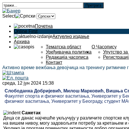
Select
Почетна
Online First
Актуелно издање
Архива
Тематска област
О Часопису
Уређивачка политика
Упутство за
Редакција часописа
Регистрациј
Контакт
Активно време вежбања девојчица на тренингу ритмичке 
среда, 12 јун 2024 15:38
Слободанка Добријевић, Милош Марковић, Вишња Сп
Факултет спорта и физичког васпитања, Универзитет у Бе
физичког васпитања, Универзитет у Београду, студент МА
Сажетак
Деца се данас најчешће укључују у различите спортске к
на вишем нивоу, могу задовољити потребу за кретањем и 
Уколико је програм поменутих активности добро организов