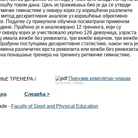
ошћу током дана. Циљ истраживања био је да се утврди
мичке гимнастике у оквиру којих су коришћени различити
ен метод дескриптивне анализе уз коришћење објективно
е. Податке су прикупили обучени посматрачи применом
дине. Праћено је и анализирано 12 тренинга, који су
 оквиру којих је учествовало укупно 126 девојчица, узраста 
жај имала вежбе без реквизита, три вежбе вијачом, три вежбе
брађени поступцима дескриптивне статистике, након чега је
имена различитих врста реквизита или вежби без реквизита
и на понашање тренера на тренингу ритмичке гимнастике.
Преузми комплетан чланак
ЊЕ ТРЕНЕРА /
(12.6.2024. 425kБ)
дна
Следећа >
ade -
Faculty of Sport and Physical Education