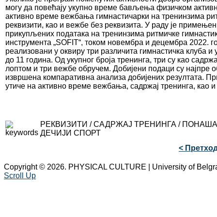
могу да повећају укупно време бављења физичком активн
активно време вежбања гимнастичарки на тренинзима рит
реквизити, као и вежбе без реквизита. У раду је примењ
прикупљених података на тренинзима ритмичке гимнастик
инструмента „SOFIT“, током новембра и децембра 2022. го
реализовани у оквиру три различита гимнастичка клуба и у
до 11 година. Од укупног броја тренинга, три су као садр
лоптом и три вежбе обручем. Добијени подаци су најпре о
извршена компаративна анализа добијених резултата. Пр
утиче на активно време вежбања, садржај тренинга, као 
РЕКВИЗИТИ / САДРЖАЈ ТРЕНИНГА / ПОНАША
ДЕЧИЈИ СПОРТ
< Претхо
Copyright © 2026. PHYSICAL CULTURE | University of Belgr
Scroll Up