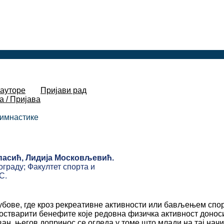
 ауторе
Пријави рад
а / Пријава
гимнастике
асић, Лидија Московљевић.
ограду; Факултет спорта и
С.
лубове, где кроз рекреативне активности или бављењем спо
остварити бенефите које редовна физичка активност донос
ан, његов допринос се огледа у томе што млади на тај нач