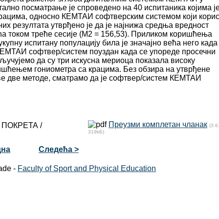
ално посматрање је спроведено на 40 испитаника којима ј
крацима, односно КЕМТАИ софтверским системом који кори
их резултата утврђено је да је најнижа средња вредност
ећа током треће сесије (М2 = 156,53). Приликом коришћења
упну испитану популацију била је значајно већа него када
е КЕМТАИ софтвер/систем поуздан када се упореде просечни
кључујемо да су три искусна мериоца показала високу
ишћењем гониометра са крацима. Без обзира на утврђене
е две методе, сматрамо да је софтвер/систем КЕМТАИ
Преузми комплетан чланак
ПОКРЕТА /
(3.6
319kБ)
дна
Следећа >
ade -
Faculty of Sport and Physical Education