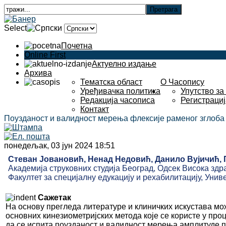
Select
Почетна
Online First
Актуелно издање
Архива
Тематска област
О Часопису
Уређивачка политика
Упутство за
Редакција часописа
Регистрациј
Контакт
Поузданост и валидност мерења флексије раменог зглоба
понедељак, 03 јун 2024 18:51
Стеван Јовановић, Ненад Недовић, Данило Вујичић, 
Академија струковних студија Београд, Одсек Висока здр
Факултет за специјалну едукацију и рехабилитацију, Униве
Сажетак
На основу прегледа литературе и клиничких искустава мо
основних кинезиометријских метода које се користе у п
да се испита поузданост и валидност мерења амплитуде 