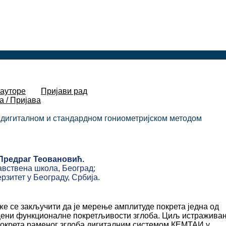
 ауторе
Пријави рад
а / Пријава
 дигиталном и стандардном гониометријском методом
Предраг Теовановић.
авствена школа, Београд;
рзитет у Београду, Србија.
же се закључити да је мерење амплитуде покрета једна од
роцени функционалне покретљивости зглоба. Циљ истраживањ
покрета раменог зглоба дигиталним системом КЕМТАИ у