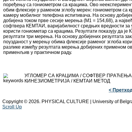
поређењу са гониометром са крацима. Ово неексперимент
обим флексије у раменом зглобу мерен: гониометром са 
камеру мобилног телефона испитивача. На основу добијен
добијена током прве сесије мерења (М1 = 154,68), а најв
софтвера КЕМТАИ, варијабилност средњих вредности за ук
користи гониометар са крацима. Резултати показују да ј
резултати три мерења. На основу добијених резултата за
поузданост у мерењу обима флексије раменог зглоба кор
разлике између резултата мерења добијених применом ов
применљив у практичном раду.
УГЛОМЕР СА КРАЦИМА / СОФТВЕР ПРАЋЕЊА 
КИНЕЗИОМЕТРИЈА / КЕМТАИ МЕТОД
< Претхо
Copyright © 2026. PHYSICAL CULTURE | University of Belgr
Scroll Up