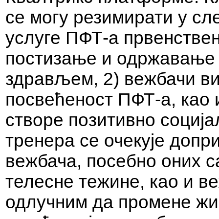
се могу резимирати у сл
услуге ПФТ-а првенствен
постизање и одржавање
здрављем, 2) вежбачи ви
посвећеност ПФТ-а, као 
створе позитивно соција
тренера се очекује допр
вежбача, посебно оних с
телесне тежине, као и 
одлучним да промене жив