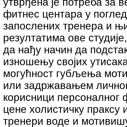
утврђена је потреба за 
фитнес центара у погле
запослених тренера и њи
резултатима ове студије
да нађу начин да подста
изношењу својих утисака
могућност губљења моти
или задржавањем личног
корисници персоналног ф
цене холистичку праксу 
тренери воде и мотивиш