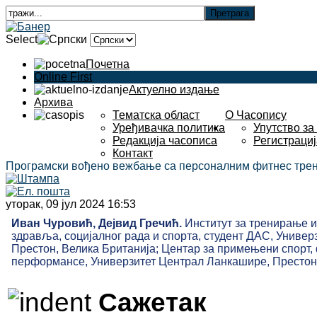
Select
Почетна
Online First
Актуелно издање
Архива
Тематска област
О Часопису
Уређивачка политика
Упутство за
Редакција часописа
Регистрациј
Контакт
Програмски вођено вежбање са персоналним фитнес трен
уторак, 09 јул 2024 16:53
Иван Чуровић, Дејвид Гречић.
Институт за тренирање 
здравља, социјалног рада и спорта, студент ДАС, Униве
Престон, Велика Британија; Центар за примењени спорт, 
перформансе, Универзитет Централ Ланкашире, Престон,
Сажетак