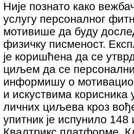
Није познато како вежба
услугу персоналног фитн
мотивише да буду досле
физичку писменост. Експ
је коришћена да се утв
циљем да се персонални
информишу о мотивацио
и искуствима корисника
личних циљева кроз вођ
упитник је испунило 148
Квалтрикс платформе. К