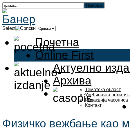
Select
Почетна
Online First
Актуелно изд
Архива
Тематска област
Уређивачка политик
Редакција часописа
Контакт
Физичко вежбање као м