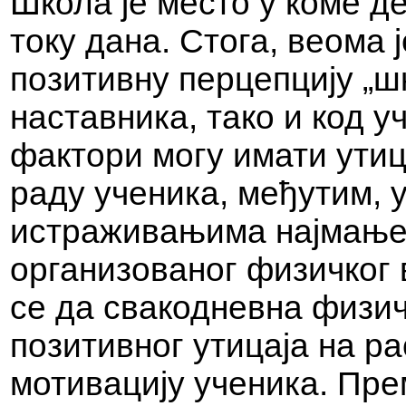
Школа је место у коме д
току дана. Стога, веома 
позитивну перцепцију „ш
наставника, тако и код у
фактори могу имати утиц
раду ученика, међутим,
истраживањима најмање 
организованог физичког 
се да свакодневна физич
позитивног утицаја на рас
мотивацију ученика. Пр