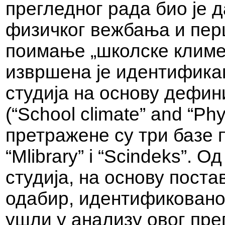
прегледног рада био је 
физичког вежбања и пер
поимање „школске климе
извршена је идентифика
студија на основу дефи
(“School climate” and “Phy
претражене су три базе 
“Mlibrary” i “Scindeks”. 
студија, на основу пост
одабир, идентификовано 
ушли у анализу овог пре